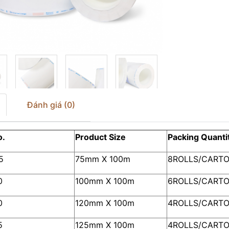
Đánh giá (0)
.
Product
Size
Packing Quanti
5
75mm X 100m
8ROLLS/CART
0
100mm X 100m
6ROLLS/CART
0
120mm X 100m
4ROLLS/CART
5
125mm X 100m
4ROLLS/CART