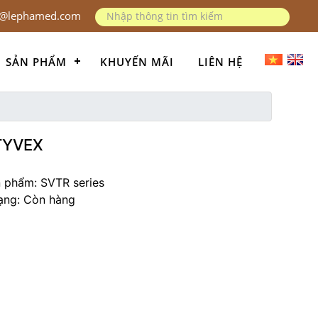
o@lephamed.com
SẢN PHẨM
KHUYẾN MÃI
LIÊN HỆ
TYVEX
 phẩm: SVTR series
rạng: Còn hàng