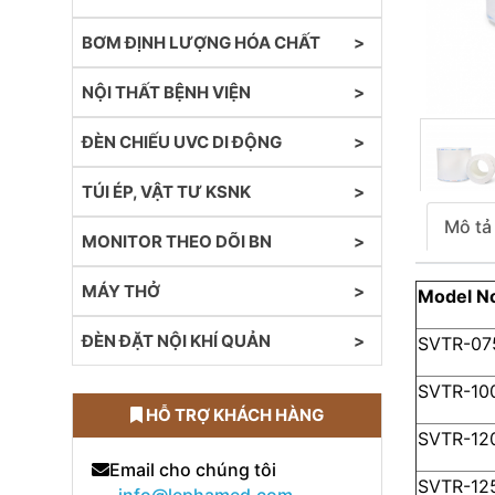
BƠM ĐỊNH LƯỢNG HÓA CHẤT
NỘI THẤT BỆNH VIỆN
ĐÈN CHIẾU UVC DI ĐỘNG
TÚI ÉP, VẬT TƯ KSNK
Mô tả
MONITOR THEO DÕI BN
MÁY THỞ
Model
No
ĐÈN ĐẶT NỘI KHÍ QUẢN
SVTR-07
SVTR-10
HỖ TRỢ KHÁCH HÀNG
SVTR-12
Email cho chúng tôi
SVTR-12