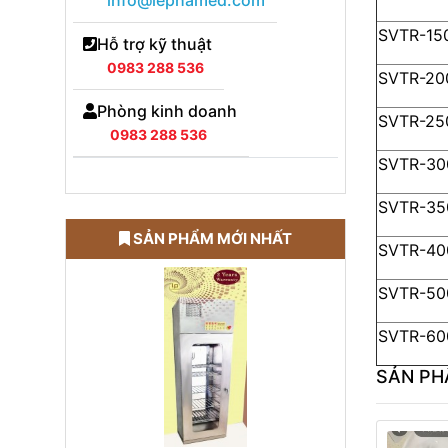
info@lephamed.com
SVTR-15
Hỗ trợ kỹ thuật
0983 288 536
SVTR-20
Phòng kinh doanh
SVTR-25
0983 288 536
SVTR-30
SVTR-35
SẢN PHẨM MỚI NHẤT
SVTR-40
SVTR-50
SVTR-60
SẢN PH