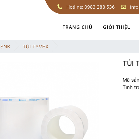
Hotline:
0983 288 536
inf
TRANG CHỦ
GIỚI THIỆU
KSNK
TÚI TYVEX
TÚI 
Mã sản
Tình t