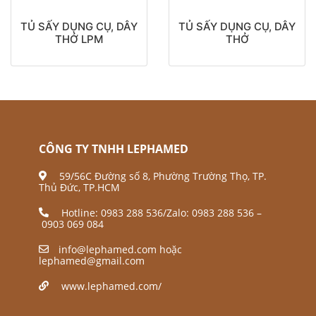
TỦ SẤY DỤNG CỤ, DÂY
TỦ SẤY DỤNG CỤ, DÂY
THỞ LPM
THỞ
CÔNG TY TNHH LEPHAMED
59/56C Đường số 8, Phường Trường Thọ, TP.
Thủ Đức, TP.HCM
Hotline:
0983 288 536
/Zalo:
0983 288 536
–
0903 069 084
info@lephamed.com
hoặc
lephamed@gmail.com
www.lephamed.com/